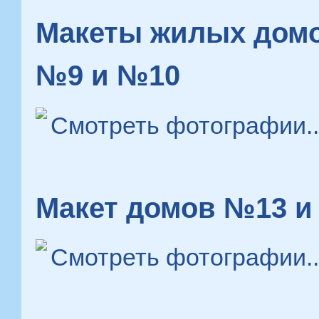
Макеты жилых дом
№9 и №10
Смотреть фотографии..
Макет домов №13 и
Смотреть фотографии..